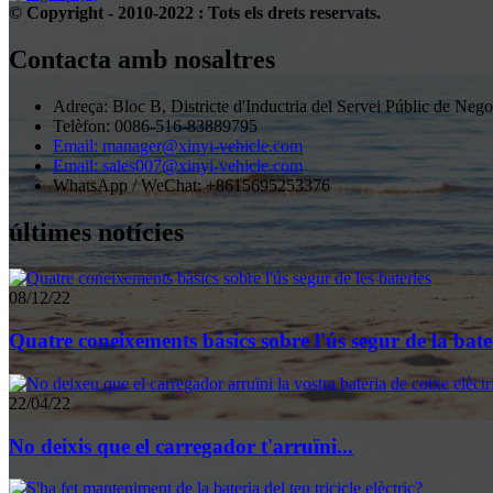
© Copyright - 2010-2022 : Tots els drets reservats.
Contacta amb nosaltres
Adreça: Bloc B, Districte d'Inductria del Servei Públic de 
Telèfon: 0086-516-83889795
Email: manager@xinyi-vehicle.com
Email: sales007@xinyi-vehicle.com
WhatsApp / WeChat: +8615695253376
últimes notícies
08/12/22
Quatre coneixements bàsics sobre l'ús segur de la bater
22/04/22
No deixis que el carregador t'arruïni...