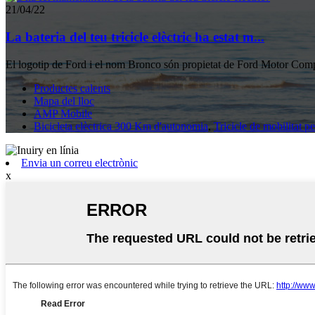
21/04/22
La bateria del teu tricicle elèctric ha estat m...
El logotip de Ford i el nom Bronco són propietat de Ford Motor Co
Productes calents
Mapa del lloc
AMP Mobile
Bicicleta elèctrica 300 Km d'autonomia
,
Tricicle de mobilitat pe
Envia un correu electrònic
x