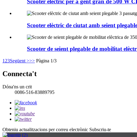
Scooter elèctric per a gent gran de 500 W C
Scooter elèctric de ciutat amb seient plegabl
Scooter de seient plegable de mobilitat elèc
1
2
3
Següent >
>>
Pàgina 1/3
Connecta't
Dóna'ns un crit
0086-516-83889795
Obteniu actualitzacions per correu electrònic
Subscriu-te