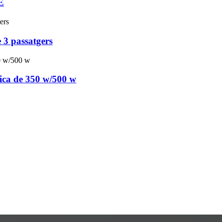
E
e 3 passatgers
trica de 350 w/500 w