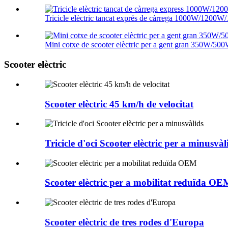
Tricicle elèctric tancat exprés de càrrega 1000W/1200W/1
Mini cotxe de scooter elèctric per a gent gran 350W/50
Scooter elèctric
Scooter elèctric 45 km/h de velocitat
Tricicle d'oci Scooter elèctric per a minusvàl
Scooter elèctric per a mobilitat reduïda OE
Scooter elèctric de tres rodes d'Europa