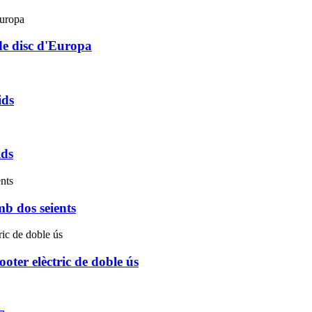
 de disc d'Europa
ids
ids
mb dos seients
ooter elèctric de doble ús