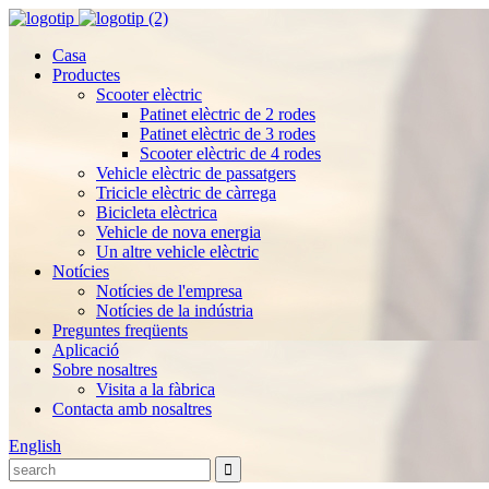
Casa
Productes
Scooter elèctric
Patinet elèctric de 2 rodes
Patinet elèctric de 3 rodes
Scooter elèctric de 4 rodes
Vehicle elèctric de passatgers
Tricicle elèctric de càrrega
Bicicleta elèctrica
Vehicle de nova energia
Un altre vehicle elèctric
Notícies
Notícies de l'empresa
Notícies de la indústria
Preguntes freqüents
Aplicació
Sobre nosaltres
Visita a la fàbrica
Contacta amb nosaltres
English