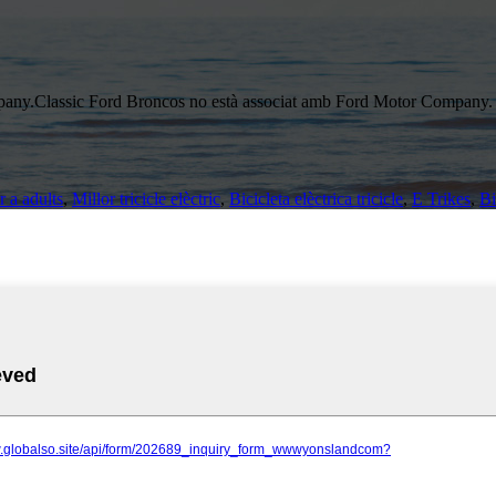
mpany.Classic Ford Broncos no està associat amb Ford Motor Company.
r a adults
,
Millor tricicle elèctric
,
Bicicleta elèctrica tricicle
,
E Trikes
,
Bi